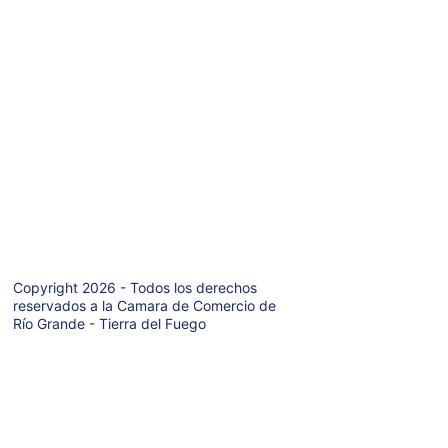
69978
6
Teléfono: +54 9 
2964-421971
Av. San Martin 
627  P.A.
Rio Grande  
(9420)
Tierra del Fuego 
- Argentina
Copyright 2026 - Todos los derechos 
reservados a la Camara de Comercio de 
Río Grande - Tierra del Fuego