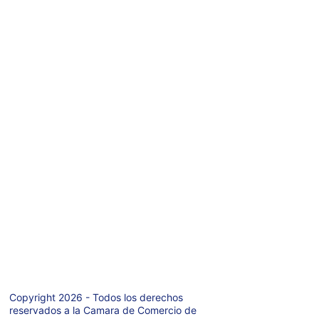
secretariacciprg
@gmail.com
WhatsaApp: 
+ 
54 9 2964-
69978
6
Teléfono: +54 9 
2964-421971
Av. San Martin 
627  P.A.
Rio Grande  
(9420)
Tierra del Fuego 
- Argentina
Copyright 2026 - Todos los derechos 
reservados a la Camara de Comercio de 