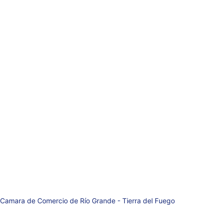
Contacto
comercioriogrande@gm
secretariacciprg@gmai
WhatsaApp: 
+ 54 9 29
Teléfono: +54 9 2964-
Av. San Martin 627  P.
Rio Grande  (9420)
Tierra del Fuego - Arge
 Camara de Comercio de Río Grande - Tierra del Fuego