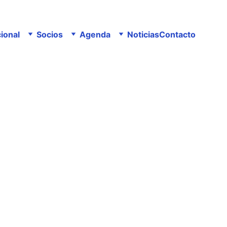
cional
Socios
Agenda
Noticias
Contacto
2/23/2026
1 min read