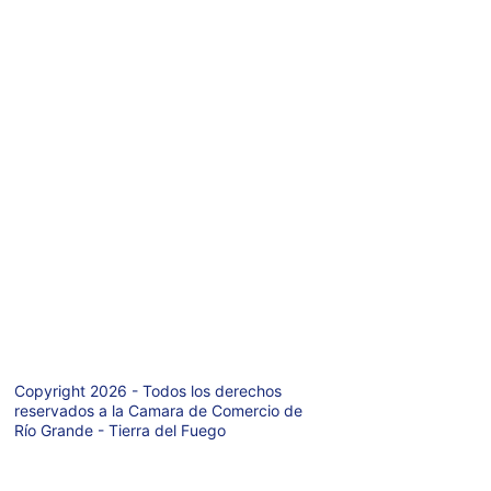
WhatsaApp: 
+ 
54 9 2964-
69978
6
Teléfono: +54 9 
2964-421971
Av. San Martin 
627  P.A.
Rio Grande  
(9420)
Tierra del Fuego 
- Argentina
Copyright 2026 - Todos los derechos 
reservados a la Camara de Comercio de 
Río Grande - Tierra del Fuego