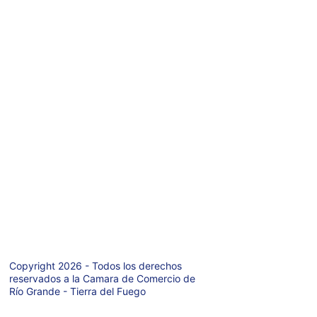
@gmail.com
WhatsaApp: 
+ 
54 9 2964-
69978
6
Teléfono: +54 9 
2964-421971
Av. San Martin 
627  P.A.
Rio Grande  
(9420)
Tierra del Fuego 
- Argentina
Copyright 2026 - Todos los derechos 
reservados a la Camara de Comercio de 
Río Grande - Tierra del Fuego