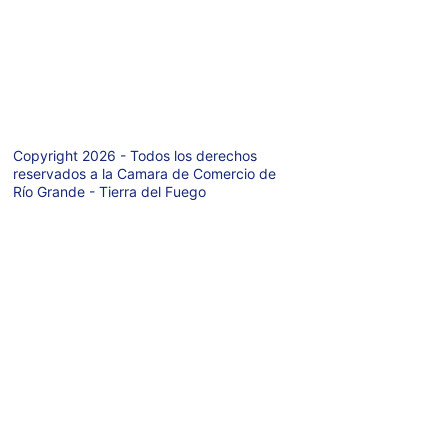
627  P.A.
Rio Grande  
(9420)
Tierra del Fuego 
- Argentina
Copyright 2026 - Todos los derechos 
reservados a la Camara de Comercio de 
Río Grande - Tierra del Fuego