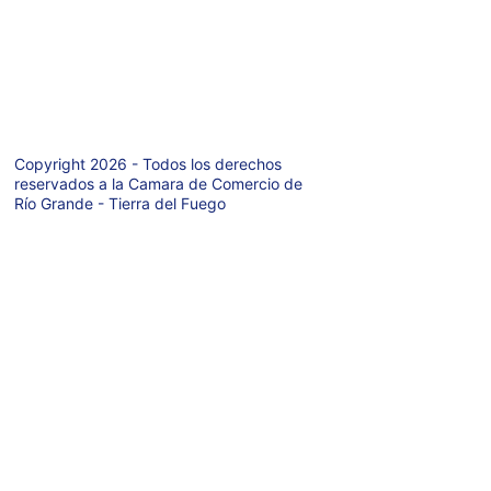
627  P.A.
Rio Grande  
(9420)
Tierra del Fuego 
- Argentina
Copyright 2026 - Todos los derechos 
reservados a la Camara de Comercio de 
Río Grande - Tierra del Fuego