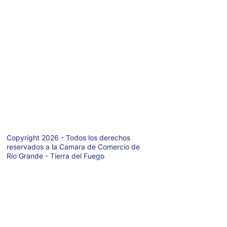
Teléfono: +54 9 
aquí
2964-421971
Av. San Martin 
627  P.A.
Rio Grande  
(9420)
Tierra del Fuego 
- Argentina
Copyright 2026 - Todos los derechos 
reservados a la Camara de Comercio de 
Río Grande - Tierra del Fuego