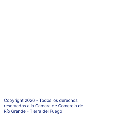
WhatsaApp: 
+ 
54 9 2964-
69978
6
Teléfono: +54 9 
2964-421971
Av. San Martin 
627  P.A.
Rio Grande  
(9420)
Tierra del Fuego 
- Argentina
Copyright 2026 - Todos los derechos 
reservados a la Camara de Comercio de 
Río Grande - Tierra del Fuego