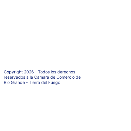
Teléfono: +54 9 
2964-421971
Av. San Martin 
627  P.A.
Rio Grande  
(9420)
Tierra del Fuego 
- Argentina
Copyright 2026 - Todos los derechos 
reservados a la Camara de Comercio de 
Río Grande - Tierra del Fuego